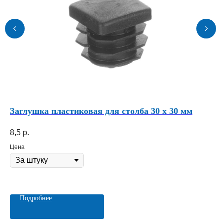
Заглушка пластиковая для столба 30 х 30 мм
Шт
RA
8,5
р.
16
Цена
Це
Подробнее