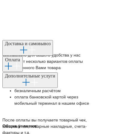
Способы оплаты:
Доставка и самовывоз
Специально для вашего удобства у нас
Оплата
существует несколько вариантов оплаты
приобретённого Вами товара
Дополнительные услуги
наличным расчётом
безналичным расчётом
оплата банковской картой через
мобильный терминал в нашем офисе
После оплаты вы получаете товарный чек,
Общие условия:
кассовый чек, товарные накладные, счета-
фактуры и т.д.