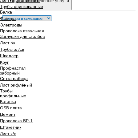
Дополнительные услуги
Лист оцинкованный
Трубы оцинкованные
Балка
Фанера
Электроды
Проволока вязальная
Заглушки для столбов
Лист г/к
Трубы эл/св
Швеллер
Круг
Профнастил
заборный
Сетка рабица
Лист рифлёный
Трубы
профильные
Катанка
OSB плита
Цемент
Проволока ВР-1
Штакетник
Лист х/к