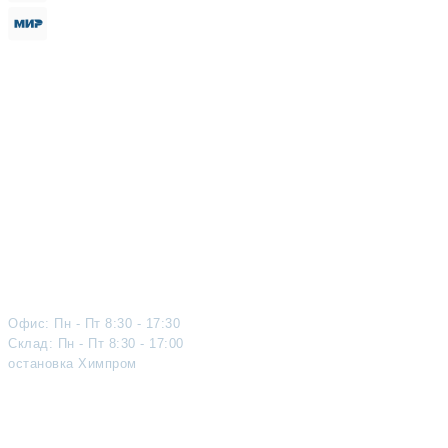
Каталог продукции
Услуги
Скидки и акции
Новости
Вопросы и ответы
Карта сайта
Контакты
О компании
Вакансии
+7 (4822) 419 - 419
+7 (901) 488-40-41
Офис: Пн - Пт 8:30 - 17:30
Склад: Пн - Пт 8:30 - 17:00
остановка Химпром
market_stal@mail.ru
Показать на карте
г. Тверь, Подъездной проезд, д.2