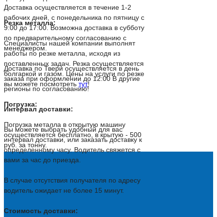
Доставка осуществляется в течение 1-2
рабочих дней, с понедельника по пятницу с
Резка металла:
9:00 до 17:00. Возможна доставка в субботу
по предварительному согласованию с
Специалисты нашей компании выполнят
менеджером.
работы по резке металла, исходя из
поставленных задач. Резка осуществляется
Доставка по Твери осуществляется в день
болгаркой и газом. Цены на услуги по резке
заказа при оформлении до 12:00 В другие
вы можете посмотреть
тут
!
регионы по согласованию!
Погрузка:
Интервал доставки:
Погрузка металла в открытую машину
Вы можете выбрать удобный для вас
осуществляется бесплатно, в крытую - 500
интервал доставки, или заказать доставку к
руб. за тонну.
определенному часу. Водитель свяжется с
вами за час до приезда.
В случае отсутствия получателя по адресу
водитель ожидает не более 15 минут.
Стоимость доставки: