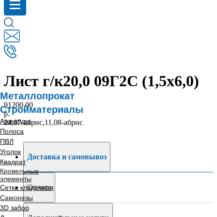
Лист г/к20,0 09Г2С (1,5х6,0)
Металлопрокат
91200,00
Стройматериалы
р.
Арматура
24,07-абрис,11,08-абрис
Полоса
ПВЛ
Уголок
Доставка и самовывоз
Квадрат
Кровельные
элементы
Оплата
Сетка кладочная
Саморезы
3D забор