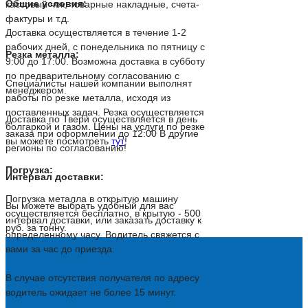
Общие условия:
кассовый чек, товарные накладные, счета-
фактуры и т.д.
Доставка осуществляется в течение 1-2
рабочих дней, с понедельника по пятницу с
Резка металла:
9:00 до 17:00. Возможна доставка в субботу
по предварительному согласованию с
Специалисты нашей компании выполнят
менеджером.
работы по резке металла, исходя из
поставленных задач. Резка осуществляется
Доставка по Твери осуществляется в день
болгаркой и газом. Цены на услуги по резке
заказа при оформлении до 12:00 В другие
вы можете посмотреть
тут
!
регионы по согласованию!
Погрузка:
Интервал доставки:
Погрузка металла в открытую машину
Вы можете выбрать удобный для вас
осуществляется бесплатно, в крытую - 500
интервал доставки, или заказать доставку к
руб. за тонну.
определенному часу. Водитель свяжется с
вами за час до приезда.
В случае отсутствия получателя по адресу
водитель ожидает не более 15 минут.