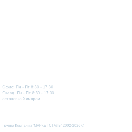
Каталог продукции
Услуги
Скидки и акции
Новости
Вопросы и ответы
Карта сайта
Контакты
О компании
Вакансии
+7 (4822) 419 - 419
+7 (901) 488-40-41
Офис: Пн - Пт 8:30 - 17:30
Склад: Пн - Пт 8:30 - 17:00
остановка Химпром
market_stal@mail.ru
Показать на карте
г. Тверь, Подъездной проезд, д.2
Группа Компаний "МАРКЕТ СТАЛЬ" 2002-2026 ©