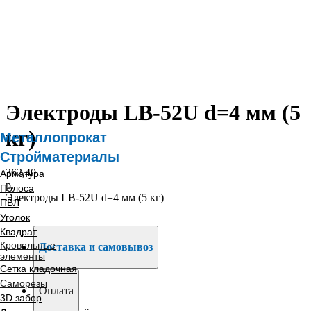
Электроды LB-52U d=4 мм (5
кг)
Металлопрокат
Стройматериалы
362,40
Арматура
р.
Полоса
Электроды LB-52U d=4 мм (5 кг)
ПВЛ
Уголок
Квадрат
Кровельные
Доставка и самовывоз
элементы
Сетка кладочная
Саморезы
Оплата
3D забор