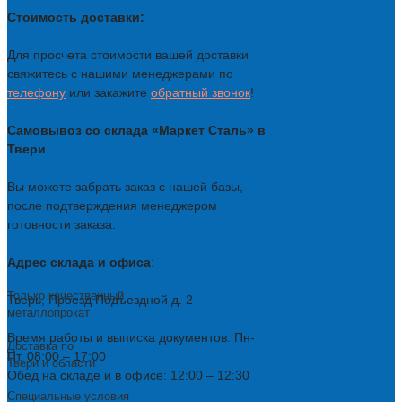
Стоимость доставки:
Для просчета стоимости вашей доставки
свяжитесь с нашими менеджерами по
телефону
или закажите
обратный звонок
!
Самовывоз со склада «Маркет Сталь» в
Твери
Вы можете забрать заказ с нашей базы,
после подтверждения менеджером
готовности заказа.
Адрес склада и офиса
:
Только качественный
Тверь, Проезд Подъездной д. 2
металлопрокат
Время работы и выписка документов: Пн-
Доставка по
Пт, 08:00 – 17:00
Твери и области
Обед на складе и в офисе: 12:00 – 12:30
Специальные условия