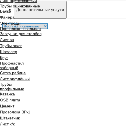
Лист оцинкованный
Трубы оцинкованные
Дополнительные услуги
Балка
Фанера
Электроды
Проволока вязальная
Заглушки для столбов
Лист г/к
Трубы эл/св
Швеллер
Круг
Профнастил
заборный
Сетка рабица
Лист рифлёный
Трубы
профильные
Катанка
OSB плита
Цемент
Проволока ВР-1
Штакетник
Лист х/к