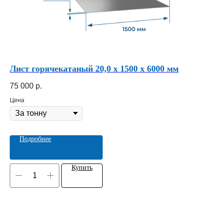
Лист горячекатаный 20,0 х 1500 х 6000 мм
Ли
75 000
р.
70
Цена
Це
Подробнее
Купить