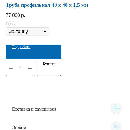
Труба профильная 40 х 40 х 1,5 мм
Уг
77 000
р.
98
Цена
Це
Подробнее
Купить
Доставка и самовывоз
Оплата