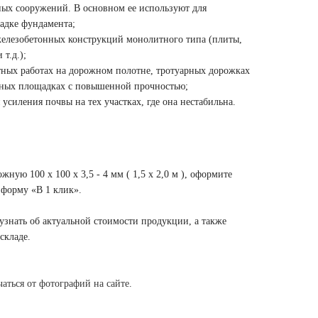
ных сооружений. В основном ее используют для
ладке фундамента;
елезобетонных конструкций монолитного типа (плиты,
т.д.);
ных работах на дорожном полотне, тротуарных дорожках
тных площадках с повышенной прочностью;
усиления почвы на тех участках, где она нестабильна.
ную 100 х 100 х 3,5 - 4 мм ( 1,5 х 2,0 м ), оформите
и форму «В 1 клик».
знать об актуальной стоимости продукции, а также
складе.
чаться от фотографий на сайте
.