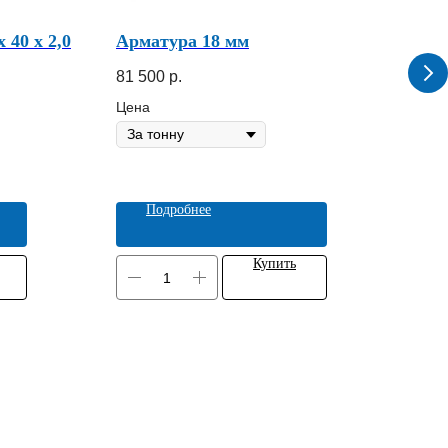
 40 х 2,0
Арматура 18 мм
Тру
мм
81 500
р.
68 
Цена
Цен
Подробнее
Купить