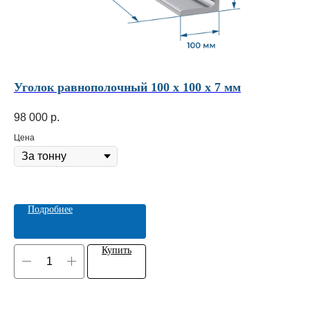
Уголок равнополочный 100 х 100 х 7 мм
Тр
98 000
р.
78
Цена
Це
Подробнее
Купить