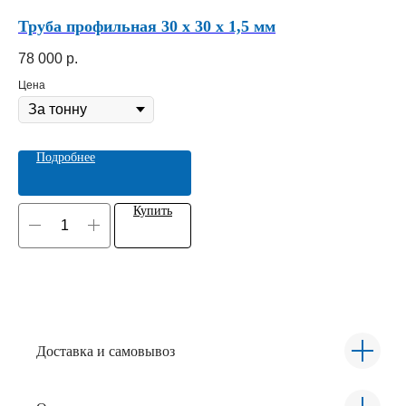
Труба профильная 30 х 30 х 1,5 мм
Ли
78 000
р.
70
Цена
Це
Подробнее
Купить
Доставка и самовывоз