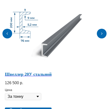
Швеллер 20У стальной
Шв
126 500
р.
12
Цена
Це